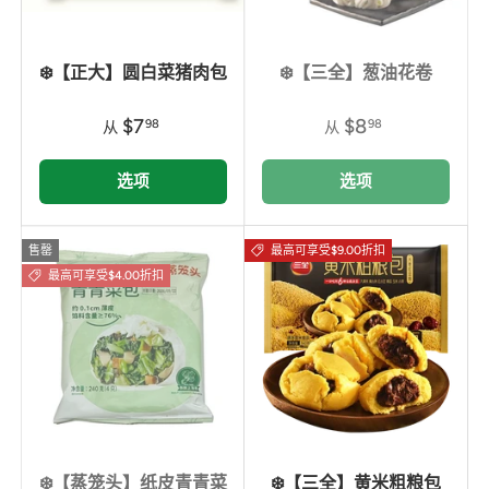
❄️【正大】圆白菜猪肉包
❄️【三全】葱油花卷
$7
$8
98
98
从
从
选项
选项
售罄
最高可享受$9.00折扣
最高可享受$4.00折扣
❄️【蒸笼头】纸皮青青菜
❄️【三全】黄米粗粮包