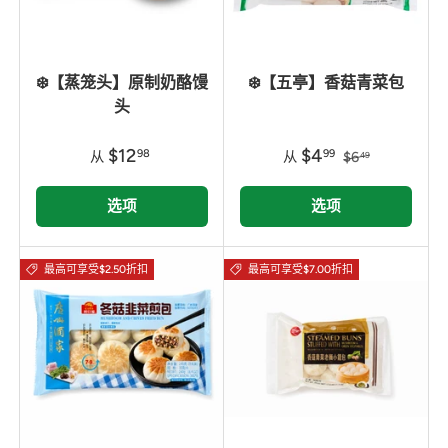
❄️【蒸笼头】原制奶酪馒
❄️【五亭】香菇青菜包
头
$12
$4
98
99
从
从
$6
49
选项
选项
最高可享受$2.50折扣
最高可享受$7.00折扣