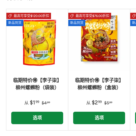
最高可享受$120.00折扣
最高可享受$76.00折扣
新品到货
新品到货
新
临期特价🉐【李子柒】
临期特价🉐【李子柒】
柳州螺蛳粉（袋装）
柳州螺蛳粉（盒装）
$1
$2
99
99
从
$4
从
$5
99
99
选项
选项