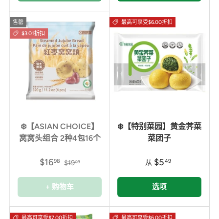
售罄
最高可享受$6.00折扣
$3.01折扣
❄️【ASIAN CHOICE】
❄️【特别菜园】黄金荠菜
窝窝头组合 2种4包16个
菜团子
$16
$5
98
49
$19
从
99
+ 购物车
选项
最高可享受$7.00折扣
最高可享受$6.00折扣