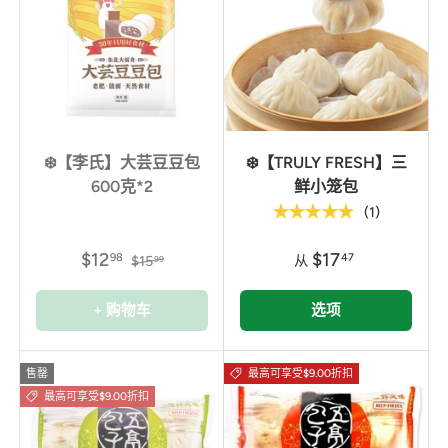
❄️【李氏】大芸豆豆包
❄️【TRULY FRESH】三
600克*2
鲜小笼包
★★★★★
(1)
$12
$17
98
47
$15
从
99
+ 购物车
选项
售罄
最高可享受$9.00折扣
最高可享受$9.00折扣