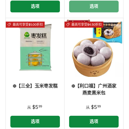
选项
选项
最高可享受$5.00折扣
最高可享受$4.50折扣
❄️【三全】玉米枣发糕
❄️【利口福】广州酒家
燕麦黑米包
$5
$5
99
99
从
从
选项
选项