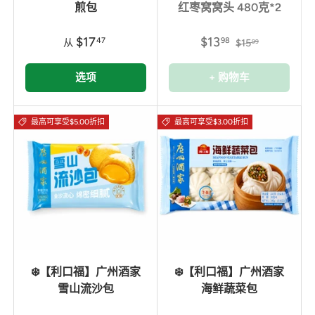
煎包
红枣窝窝头 480克*2
$17
$13
47
98
从
$15
99
选项
+ 购物车
最高可享受$5.00折扣
最高可享受$3.00折扣
❄️【利口福】广州酒家
❄️【利口福】广州酒家
雪山流沙包
海鲜蔬菜包