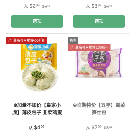
$2
$3
99
99
从
$6
从
$6
49
49
选项
选项
最高可享受$9.00折扣
售罄
最高可享受$15.00折扣
❄️加量不加价【皇家小
❄️临期特价【五亭】雪菜
虎】薄皮包子 韭菜鸡蛋
笋丝包
$4
$2
99
99
从
从
$6
49