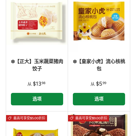
❄️【正大】玉米蔬菜猪肉
❄️【皇家小虎】流心核桃
饺子
包
$13
$5
98
99
从
从
选项
选项
最高可享受$5.00折扣
最高可享受$9.00折扣