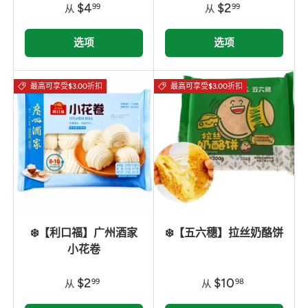
$4
$2
99
99
从
从
选项
选项
最高可享受$3.00折扣
最高可享受$3.00折扣
❄️【利口福】广州酒家
❄️【五六穗】拉丝奶酪饼
小花卷
$2
$10
99
98
从
从