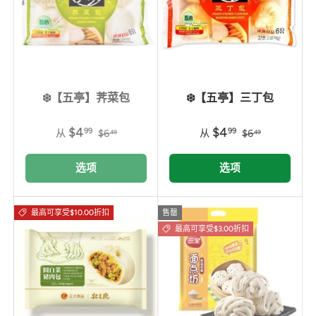
❄️【五亭】荠菜包
❄️【五亭】三丁包
$4
$4
99
99
从
$6
从
$6
49
49
选项
选项
最高可享受$10.00折扣
售罄
最高可享受$3.00折扣