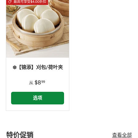
最高可享受$4.00折扣
❄️【锦添】刈包/荷叶夹
$8
99
从
选项
特价促销
查看全部