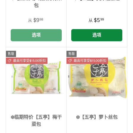
包
$9
$5
98
99
从
从
选项
选项
售罄
售罄
最高可享受$15.00折扣
最高可享受$15.00折扣
❄️临期特价【五亭】梅干
❄️【五亭】萝卜丝包
菜包