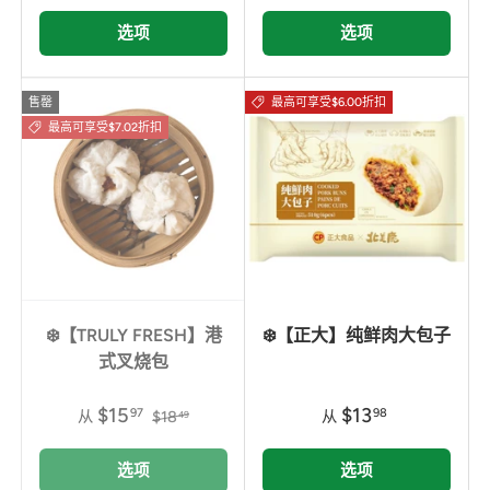
选项
选项
售罄
最高可享受$6.00折扣
最高可享受$7.02折扣
❄️【TRULY FRESH】港
❄️【正大】纯鲜肉大包子
式叉烧包
$15
$13
97
98
从
$18
从
49
选项
选项