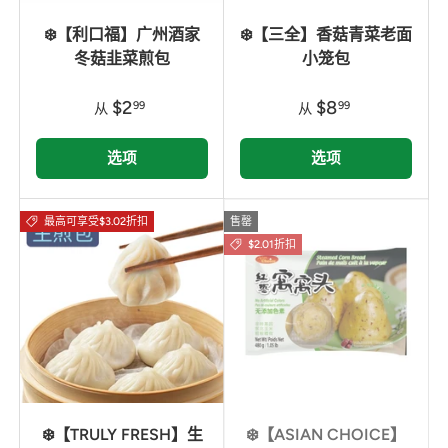
❄️【利口福】广州酒家
❄️【三全】香菇青菜老面
冬菇韭菜煎包
小笼包
$2
$8
99
99
从
从
选项
选项
最高可享受$3.02折扣
售罄
$2.01折扣
❄️【TRULY FRESH】生
❄️【ASIAN CHOICE】