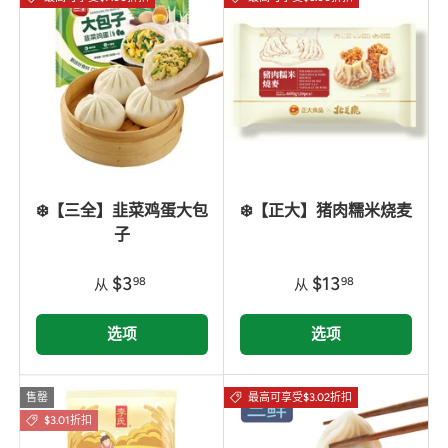
❄️【三全】韭菜鸡蛋大包
❄️【正大】猪肉糯米烧麦
子
$3
$13
98
98
从
从
选项
选项
售罄
最高可享受$3.02折扣
$3.01折扣