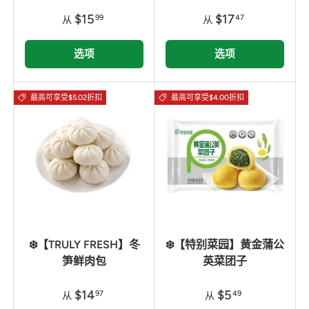
$15
$17
99
47
从
从
选项
选项
最高可享受$5.02折扣
最高可享受$4.00折扣
❄️【TRULY FRESH】冬
❄️【特别菜园】黄金蒲公
笋鲜肉包
英菜团子
$14
$5
97
49
从
从