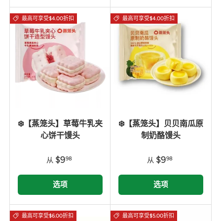
最高可享受$4.00折扣
最高可享受$4.00折扣
❄️【蒸笼头】草莓牛乳夹
❄️【蒸笼头】贝贝南瓜原
心饼干馒头
制奶酪馒头
$9
$9
98
98
从
从
选项
选项
最高可享受$6.00折扣
最高可享受$5.00折扣