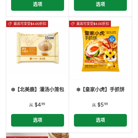
选项
选项
最高可享受$4.00折扣
最高可享受$4.00折扣
❄️【北美鹿】灌汤小笼包
❄️【皇家小虎】手抓饼
$4
$5
99
99
从
从
选项
选项