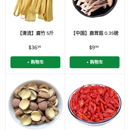
【清流】腐竹 5斤
【中国】鹿茸菇 0.35磅
$36
$9
99
99
+ 购物车
+ 购物车