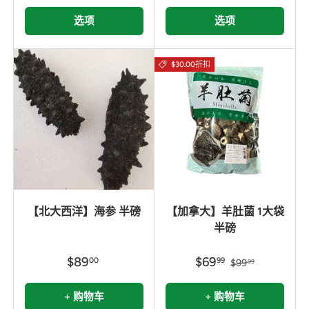
选项
选项
$30.00折扣
【北大西洋】海参 半磅
【加拿大】羊肚菌 1大袋
半磅
$89
$69
00
99
$99
99
+ 购物车
+ 购物车