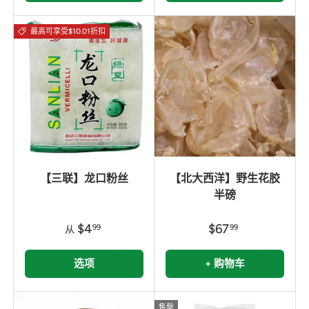
最高可享受$10.01折扣
【三联】龙口粉丝
【北大西洋】野生花胶
半磅
$4
$67
99
99
从
选项
+ 购物车
售罄