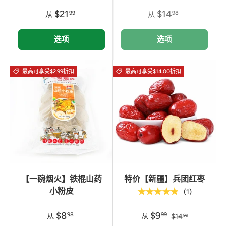
$21
$14
99
98
从
从
选项
选项
最高可享受$2.99折扣
最高可享受$14.00折扣
【一碗烟火】铁棍山药
特价【新疆】兵团红枣
小粉皮
★★★★★
(1)
$8
$9
98
99
从
从
$14
99