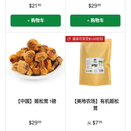
$21
$29
99
99
+ 购物车
+ 购物车
最高可享受$1.00折扣
【中国】姬松茸 1磅
【美地农场】有机姬松
茸
$29
$7
99
99
从