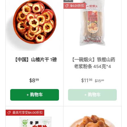
$4.01折扣
【中国】山楂片干 1磅
【一碗烟火】铁棍山药
老浆粉条 454克*4
$8
$11
99
98
$15
99
+ 购物车
+ 购物车
最高可享受$4.00折扣