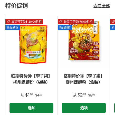
特价促销
查看全部
最高可享受$120.00折扣
最高可享受$76.00折扣
新品到货
新品到货
新
临期特价🉐【李子柒】
临期特价🉐【李子柒】
柳州螺蛳粉（袋装）
柳州螺蛳粉（盒装）
$1
$2
99
99
从
$4
从
$5
99
99
选项
选项