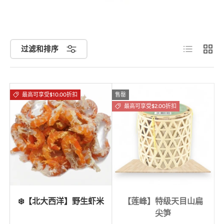
列表
网格
过滤和排序
最高可享受$10.00折扣
售罄
最高可享受$2.00折扣
❄️【北大西洋】野生虾米
【莲峰】特级天目山扁
尖笋