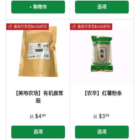
+ 购物车
选项
最高可享受$4.00折扣
最高可享受$3.00折扣
【美地农场】有机鹿茸
【农辛】红薯粉条
菇
$4
$3
99
99
从
从
选项
选项