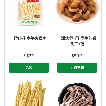
【竹芯】冬笋火锅片
【北大西洋】野生红螺
头干 1磅
$3
$59
99
99
从
选项
+ 购物车