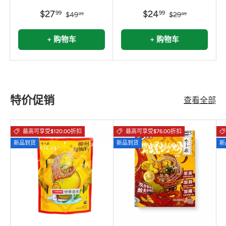
$27
$24
99
99
$49
$29
99
99
+ 购物车
+ 购物车
特价促销
查看全部
最高可享受$120.00折扣
最高可享受$76.00折扣
新品到货
新品到货
新