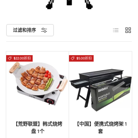
列表
网格
过滤和排序
$22.00折扣
$5.00折扣
【荒野联盟】韩式烧烤
【中国】便携式烧烤架 1
盘 1个
套