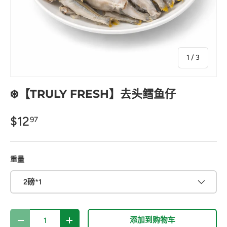
的
1
/
3
❄️【TRULY FRESH】去头鳕鱼仔
$12
97
重量
2磅*1
数量
添加到购物车
-
+