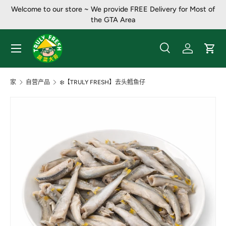
Welcome to our store ~ We provide FREE Delivery for Most of
跳至内容
the GTA Area
菜单
搜索
登录
大车
搜索
产品类别
全部
家
自营产品
❄️【TRULY FRESH】去头鳕鱼仔