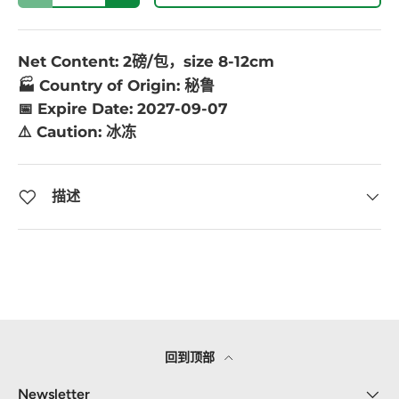
Net Content: 2磅/包，size 8-12cm
🏭 Country of Origin: 秘鲁
📅 Expire Date: 2027-09-07
⚠️ Caution:
冰冻
描述
回到顶部
Newsletter