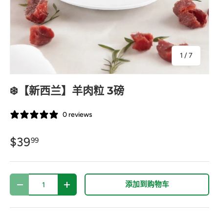
的
1
/
7
❄️【新西兰】羊肉粒 3磅
0 reviews
$39
99
数量
添加到购物车
-
+