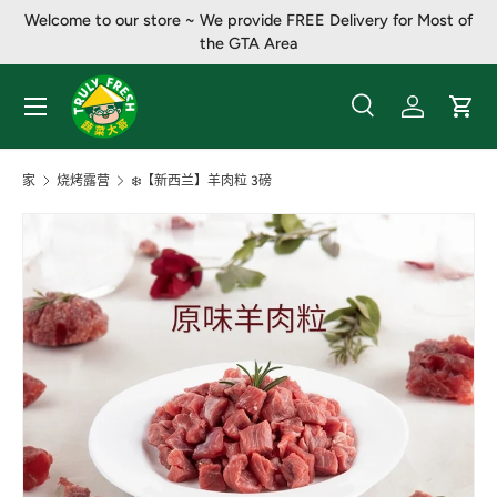
Welcome to our store ~ We provide FREE Delivery for Most of
跳至内容
the GTA Area
菜单
搜索
登录
大车
搜索
产品类别
全部
家
烧烤露营
❄️【新西兰】羊肉粒 3磅