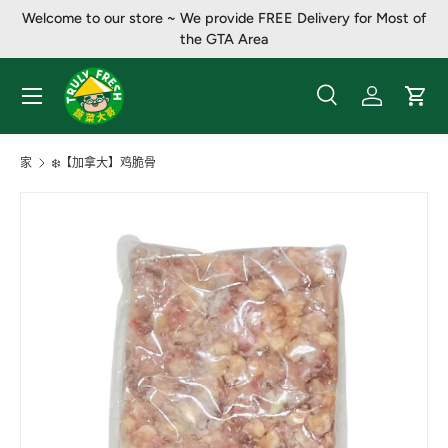
Welcome to our store ~ We provide FREE Delivery for Most of
跳至内容
the GTA Area
菜单
搜索
登录
大车
搜索
产品类别
全部
家
❄️【加拿大】鸡脆骨
图像10现已在画廊视图中可用