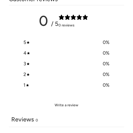
0
/ 5
0 reviews
5
0
%
4
0
%
3
0
%
2
0
%
1
0
%
Write a review
Reviews
0