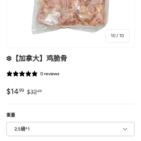
的
10
/
10
❄️【加拿大】鸡脆骨
0 reviews
$14
99
$32
59
重量
2.5磅*1