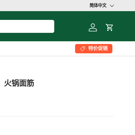
简体中文
语言
登录
大车
特价促销
坊】火锅面筋