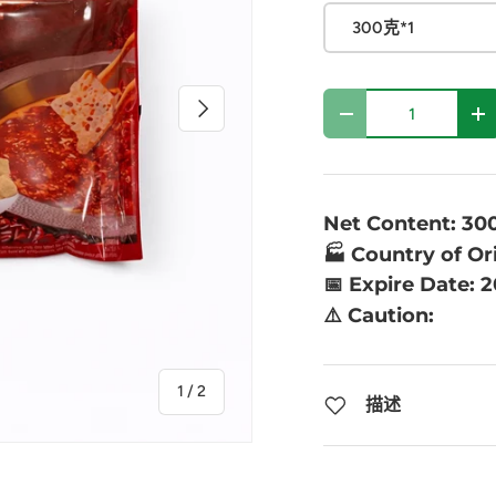
300克*1
数量
下一个
-
+
Net Content: 3
🏭 Country of Or
📅 Expire Date: 
⚠️ Caution:
的
1
/
2
描述