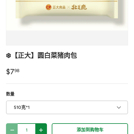
❄️【正大】圆白菜猪肉包
$7
98
数量
510克*1
数量
添加到购物车
-
+