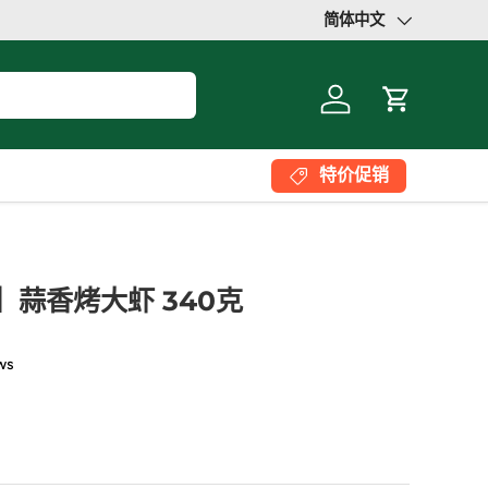
简体中文
语言
登录
大车
特价促销
X】蒜香烤大虾 340克
ws