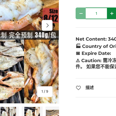
数量
-
+
下一个
Net Content: 3
🏭 Country of O
📅 Expire Date:
⚠️ Caution:
需冷
件。 如果您不能
描述
的
1
/
9