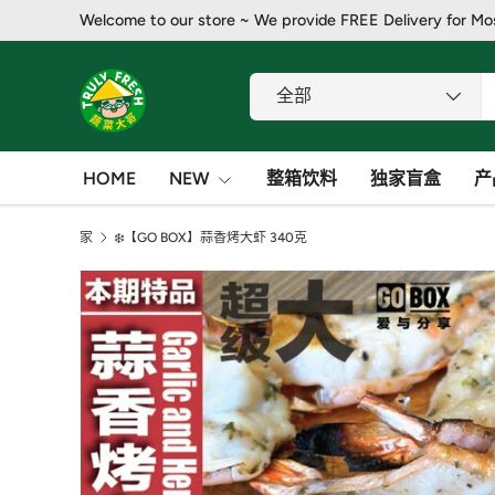
Welcome to our store ~ We provide FREE Delivery for Mo
跳至内容
搜索
产品类别
全部
HOME
NEW
整箱饮料
独家盲盒
产
家
❄️【GO BOX】蒜香烤大虾 340克