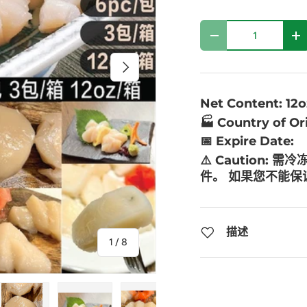
数量
-
+
下一个
Net Content: 12o
🏭 Country of Or
📅 Expire Date:
⚠️ Caution:
需冷
件。 如果您不能
描述
的
1
/
8