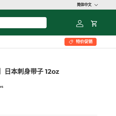
简体中文
语言
登录
大车
特价促销
X】日本刺身带子 12oz
ws