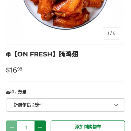
的
1
/
6
❄️【ON FRESH】腌鸡翅
$16
98
品种，数量
新奥尔良 2磅*1
数量
添加到购物车
-
+