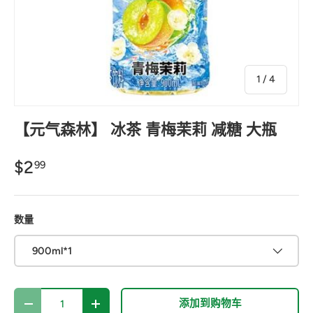
的
1
/
4
【元气森林】 冰茶 青梅茉莉 减糖 大瓶
$2
99
数量
900ml*1
数量
添加到购物车
-
+