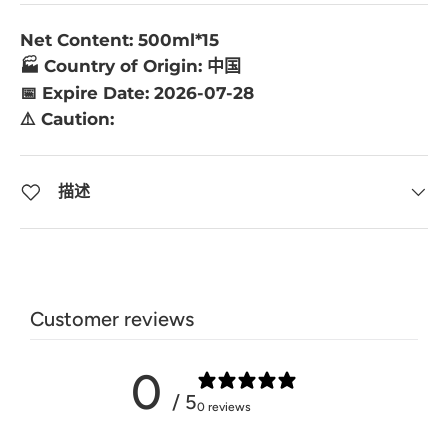
Net Content: 500ml*15
🏭 Country of Origin: 中国
📅 Expire Date: 2026-07-28
⚠️ Caution:
描述
Customer reviews
0
/ 5
0 reviews