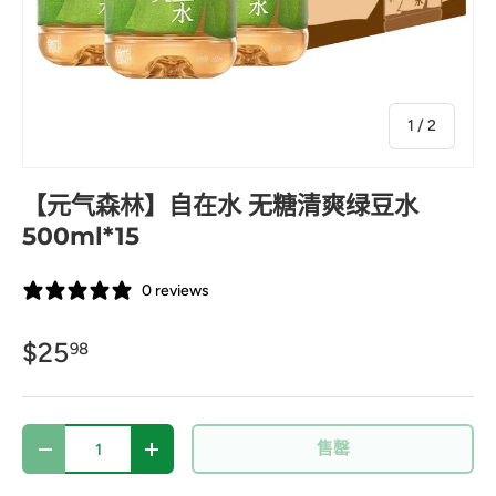
的
1
/
2
【元气森林】自在水 无糖清爽绿豆水
500ml*15
0 reviews
$25
98
数量
售罄
-
+