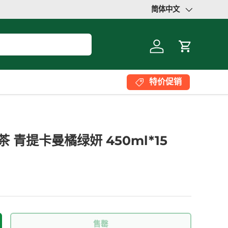
简体中文
语言
登录
大车
特价促销
 青提卡曼橘绿妍 450ml*15
售罄