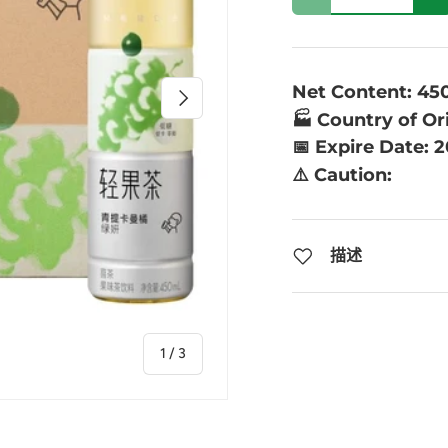
Net Content: 45
下一个
🏭 Country of Or
📅 Expire Date: 
⚠️ Caution:
描述
的
1
/
3