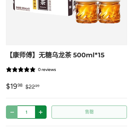
【康师傅】无糖乌龙茶 500ml*15
0 reviews
$19
98
$22
99
数量
售罄
-
+