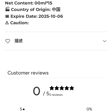
Net Content: 00ml*15
🏭 Country of Origin: 中国
📅 Expire Date: 2025-10-06
⚠️ Caution:
描述
Customer reviews
0
/ 5
0 reviews
5
0
%