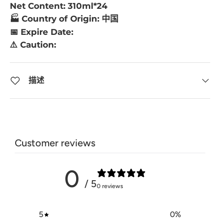
Net Content: 310ml*24
🏭 Country of Origin: 中国
📅 Expire Date:
⚠️ Caution:
描述
Customer reviews
0
/ 5
0 reviews
5
0
%