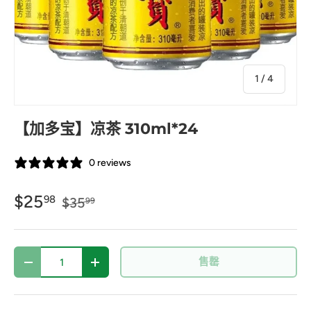
的
1
/
4
【加多宝】凉茶 310ml*24
0 reviews
$25
98
$35
99
数量
售罄
-
+