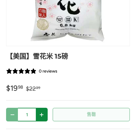
【美国】雪花米 15磅
0 reviews
$19
98
$22
99
数量
售罄
-
+