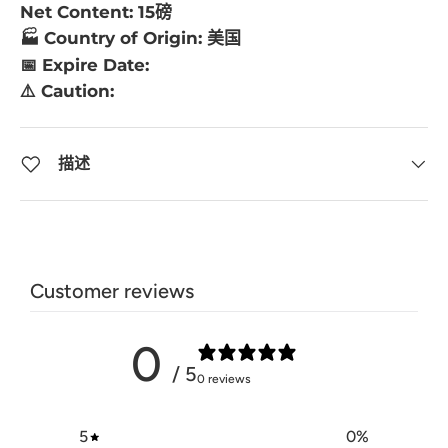
Net Content: 15磅
🏭 Country of Origin: 美国
📅 Expire Date:
⚠️ Caution:
描述
Customer reviews
0
/ 5
0 reviews
5
0
%