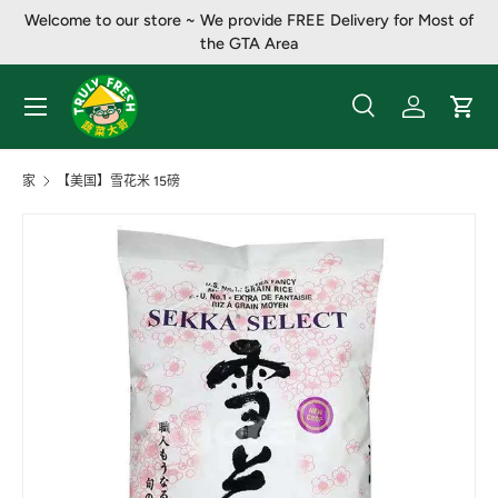
Welcome to our store ~ We provide FREE Delivery for Most of
跳至内容
the GTA Area
菜单
搜索
登录
大车
搜索
产品类别
全部
家
【美国】雪花米 15磅