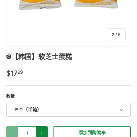
的
2
/
5
❄️【韩国】软芝士蛋糕
$17
99
数量
15个（半箱）
数量
添加到购物车
-
+