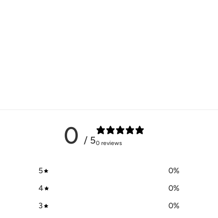
片3
0
/ 5
0 reviews
5
0
%
4
0
%
3
0
%