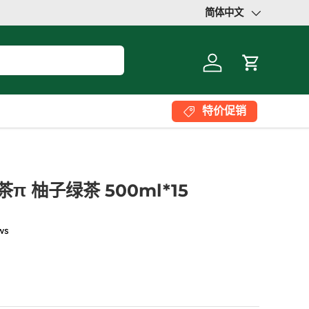
简体中文
语言
登录
大车
特价促销
 柚子绿茶 500ml*15
ws