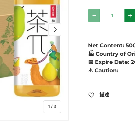
数量
-
+
下一个
Net Content: 50
🏭 Country of Or
📅 Expire Date: 
⚠️ Caution:
描述
的
1
/
3