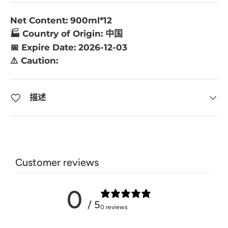
Net Content: 900ml*12
🏭 Country of Origin: 中国
📅 Expire Date: 2026-12-03
⚠️ Caution:
描述
Customer reviews
0
/ 5
0 reviews