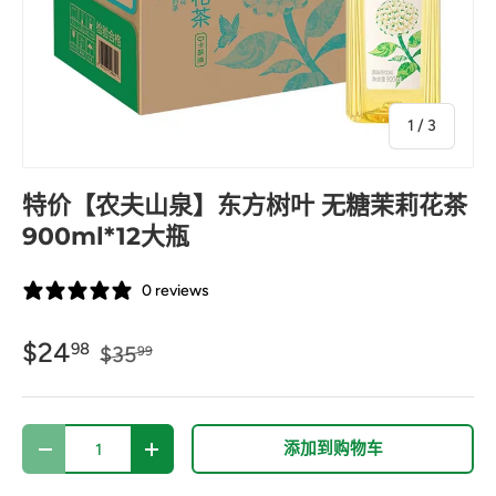
的
1
/
3
特价【农夫山泉】东方树叶 无糖茉莉花茶
900ml*12大瓶
0 reviews
$24
98
$35
99
数量
添加到购物车
-
+