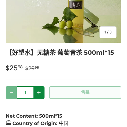
的
1
/
3
【好望水】无糖茶 葡萄青茶 500ml*15
$25
98
$29
98
数量
售罄
-
+
Net Content: 500ml*15
🏭 Country of Origin: 中国